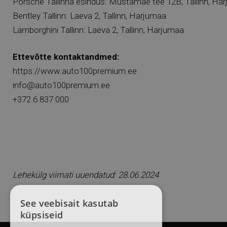
Porsche Tallinna esindus: Mustamäe tee 12B, Tallinn, Ha
Bentley Tallinn: Laeva 2, Tallinn, Harjumaa
Lamborghini Tallinn: Laeva 2, Tallinn, Harjumaa
Ettevõtte kontaktandmed:
https://www.auto100premium.ee
info@auto100premium.ee
+372 6 837 000
Lehekülg viimati uuendatud: 28.06.2024
See veebisait kasutab
küpsiseid