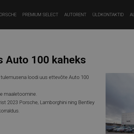
ORSCHE
PREMIUM SELECT
AUTORENT
ÜLDKONTAKTID
A
s Auto 100 kaheks
 tulemusena loodi uus ettevõte Auto 100
te maaletoomine.
st 2023 Porsche, Lamborghini ning Bentley
korraldus.