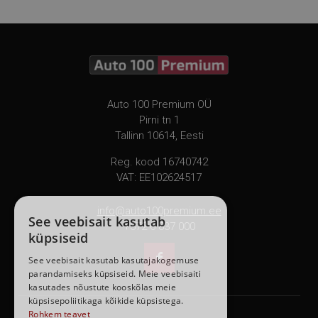
Auto 100 Premium OÜ
Pirni tn 1
Tallinn 10614, Eesti
Reg. kood 16740742
VAT: EE102624517
info@auto100premium.ee
See veebisait kasutab
+372 6 837 000
küpsiseid

See veebisait kasutab kasutajakogemuse
parandamiseks küpsiseid. Meie veebisaiti
kasutades nõustute kooskõlas meie
küpsisepoliitikaga kõikide küpsistega.
Rohkem teavet