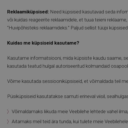
Reklaamiküpsised:
Need küpsised kasutavad seda informat
või kuidas reageerite reklaamidele, et tuua teieni reklaame
“Huvipõhisteks reklaamideks.” Paljud sellist tüüpi küpsis
Kuidas me küpsiseid kasutame?
Kasutame informatsiooni, mida küpsiste kaudu saame, sell
kasutada teatud hulgal autoriseeritud kolmandaid osapooli
Võime kasutada sessiooniküpsiseid, et võimaldada teil meie
Püsiküpsiseid kasutatakse samuti erineval viisil, sealhulga
Võimaldamaks liikuda meie Veebilehe lehtede vahel ilma
Aitamaks meil teid ära tunda, kui tulete meie Veebilehel