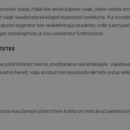
soovite teada, millal teie arvuti küpsise saab, saate seada oma ve
tit saab seadistada ka kõigist küpsistest keelduma. Kui soovit
tuste tegemine teie veebilehitseja seadetes, mille tulemusel k
gas sisselogimise ja sisu vaatamise funktsioonid.
ÕTETES
 põhimõtetes teeme, postitatakse siia leheküljele. Vajadusel
d koheselt, välja arvatud olemasolevate liikmete puhul, kell
siste kasutamise põhimõtete kohta on teretulnud aadressil
i