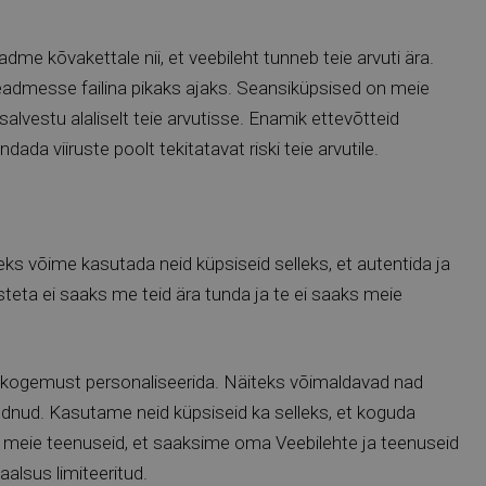
me kõvakettale nii, et veebileht tunneb teie arvuti ära.
lseadmesse failina pikaks ajaks. Seansiküpsised on meie
salvestu alaliselt teie arvutisse. Enamik ettevõtteid
da viiruste poolt tekitatavat riski teie arvutile.
ks võime kasutada neid küpsiseid selleks, et autentida ja
teta ei saaks me teid ära tunda ja te ei saaks meie
he kogemust personaliseerida. Näiteks võimaldavad nad
andnud. Kasutame neid küpsiseid ka selleks, et koguda
ad meie teenuseid, et saaksime oma Veebilehte ja teenuseid
alsus limiteeritud.