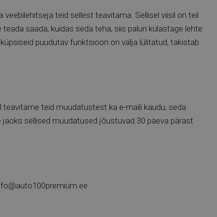
ebilehitseja teid sellest teavitama. Sellisel viisil on teil
e teada saada, kuidas seda teha, siis palun külastage lehte
üpsiseid puudutav funktsioon on välja lülitatud, takistab
 teavitame teid muudatustest ka e-maili kaudu, seda
e jaoks sellised muudatused jõustuvad 30 päeva pärast
nfo@auto100premium.ee