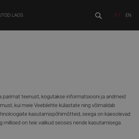
UTOD LAOS
ET
EN
 ja parimat teenust, kogutakse informatsiooni ja andmeid
gemust, kui meie Veebilehte külastate ning võimaldab
e tehnoloogiate kasutamispõhimõtteid, seega on käesolevad
g millised on teie valikud seoses nende kasutamisega.