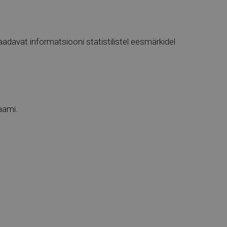
adavat informatsiooni statistilistel eesmärkidel
aami.