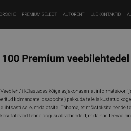
ORSCHE
PREMIUM SELECT
AUTORENT
ÜLDKONTAKTID
A
 100 Premium veebilehtedel
di “Veebileht”) külastades kõige asjakohasemat informatsiooni
iseeritud kolmandatel osapooltel) pakkuda teile isikustatud ko
te lihtsasti selle, mida otsite. Tahame, et mõistaksite nend
sutatavaid tehnoloogilisi abivahendeid, mida nad teevad nin