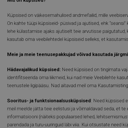
Mis on küpsised?
Küpsised on väikesemahulised andmefailid, mille veebiserve
On kahte tüüpi küpsiseid- püsivad ja ajutised, ehk “seansi
lehe külastamise ajaks ajutiselt teie arvutisse paigutatud, 
kasutab oma veebilehtedel küpsiseid selleks, et kasutamist 
Meie ja meie teenusepakkujad võivad kasutada järgmis
Hädavajalikud küpsised:
Need küpsised on tingimata vajal
identifitseerida oma liikmeid, kui nad meie Veebilehte ka
teenustele ligipääsu. Nad aitavad meil oma Kasutamistingi
Sooritus- ja funktsionaalsusküpsised
: Need küpsised e
meil meelde jätta teie eelistusi ja võimaldavad seda, et t
informatsiooni (näiteks populaarsed lehed, lehitsemismust
parendada ja turu-uuringuid läbi viia. Kui otsustate need 