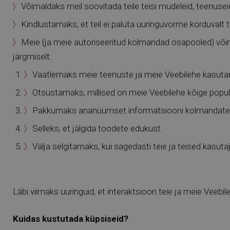
Võimaldaks meil soovitada teile teisi mudeleid, teenusei
Kindlustamaks, et teil ei paluta uuringuvorme korduvalt t
Meie (ja meie autoriseeritud kolmandad osapooled) võime
järgmiselt:
Vaatlemaks meie teenuste ja meie Veebilehe kasutam
Otsustamaks, millised on meie Veebilehe kõige pop
Pakkumaks ananüümset informatsiooni kolmandatele o
Selleks, et jälgida toodete edukust.
Välja selgitamaks, kui sagedasti teie ja teised kasut
Läbi viimaks uuringuid, et interaktsioon teie ja meie Veebi
Kuidas kustutada küpsiseid?