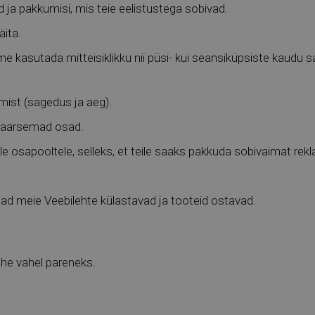
d ja pakkumisi, mis teie eelistustega sobivad.
äita.
 kasutada mitteisiklikku nii püsi- kui seansiküpsiste kaudu sa
ist (sagedus ja aeg).
ulaarsemad osad.
sapooltele, selleks, et teile saaks pakkuda sobivaimat rekl
ajad meie Veebilehte külastavad ja tooteid ostavad.
lehe vahel pareneks.