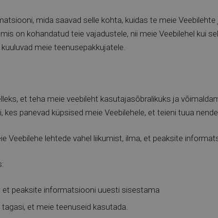
siooni, mida saavad selle kohta, kuidas te meie Veebilehte ja
, mis on kohandatud teie vajadustele, nii meie Veebilehel kui se
ed kuuluvad meie teenusepakkujatele.
eks, et teha meie veebileht kasutajasõbralikuks ja võimaldam
, kes panevad küpsised meie Veebilehele, et teieni tuua nende
 Veebilehe lehtede vahel liikumist, ilma, et peaksite informat
s:
, et peaksite informatsiooni uuesti sisestama
e tagasi, et meie teenuseid kasutada.