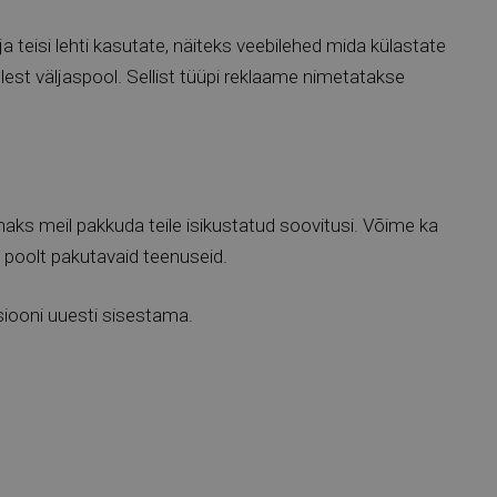
 teisi lehti kasutate, näiteks veebilehed mida külastate
llest väljaspool. Sellist tüüpi reklaame nimetatakse
aks meil pakkuda teile isikustatud soovitusi. Võime ka
 poolt pakutavaid teenuseid.
siooni uuesti sisestama.