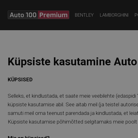
BENTLEY
LAMBORGHINI
P
Küpsiste kasutamine Auto
KÜPSISED
Selleks, et kindlustada, et saate meie veebilehte (edaspi
küpsiste kasutamise abil. See aitab meil (ja teistel autor
samuti meil oma teenust parendada ja kindlustada, et leia
Küpsiste kasutamise põhimõtted selgitamaks meie poolt ka