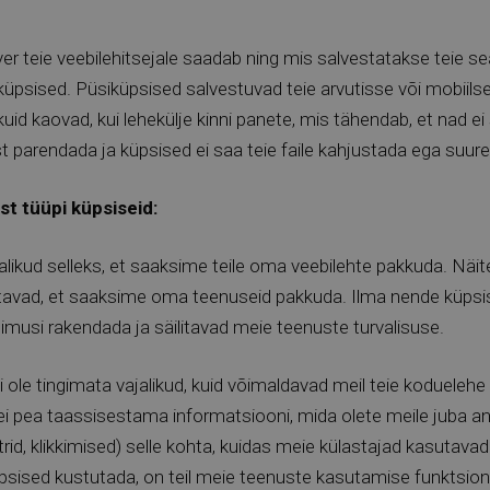
r teie veebilehitsejale saadab ning mis salvestatakse teie sead
” küpsised. Püsiküpsised salvestuvad teie arvutisse või mobii
kuid kaovad, kui lehekülje kinni panete, mis tähendab, et nad ei 
parendada ja küpsised ei saa teie faile kahjustada ega suurenda
t tüüpi küpsiseid:
ikud selleks, et saaksime teile oma veebilehte pakkuda. Näite
sutavad, et saaksime oma teenuseid pakkuda. Ilma nende küpsis
musi rakendada ja säilitavad meie teenuste turvalisuse.
i ole tingimata vajalikud, kuid võimaldavad meil teie koduele
e ei pea taassisestama informatsiooni, mida olete meile juba 
rid, klikkimised) selle kohta, kuidas meie külastajad kasutav
küpsised kustutada, on teil meie teenuste kasutamise funktsiona