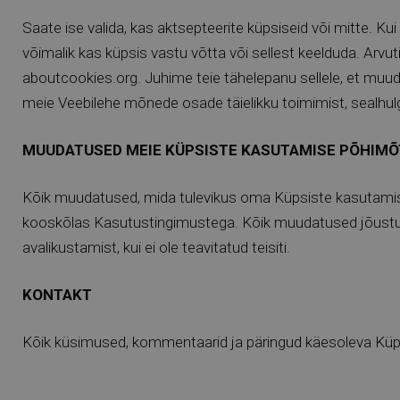
Saate ise valida, kas aktsepteerite küpsiseid või mitte. Kui 
võimalik kas küpsis vastu võtta või sellest keelduda. Arvu
aboutcookies.org. Juhime teie tähelepanu sellele, et muuda
meie Veebilehe mõnede osade täielikku toimimist, sealhul
MUUDATUSED MEIE KÜPSISTE KASUTAMISE PÕHIM
Kõik muudatused, mida tulevikus oma Küpsiste kasutamise
kooskõlas Kasutustingimustega. Kõik muudatused jõustuva
avalikustamist, kui ei ole teavitatud teisiti.
KONTAKT
Kõik küsimused, kommentaarid ja päringud käesoleva Küp