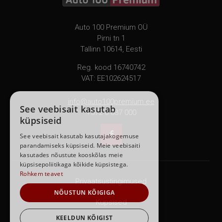
Auto 100 Premium OÜ
Pirni tn 1
Tallinn 10614, Eesti
Reg. kood 16740742
VAT: EE102624517
info@auto100premium.ee
See veebisait kasutab
+372 6 837 000
küpsiseid

See veebisait kasutab kasutajakogemuse
parandamiseks küpsiseid. Meie veebisaiti
kasutades nõustute kooskõlas meie
küpsisepoliitikaga kõikide küpsistega.
Rohkem teavet
Privaatsustingimused
NÕUSTUN KÕIGIGA
Küpsised
KEELDUN KÕIGIST