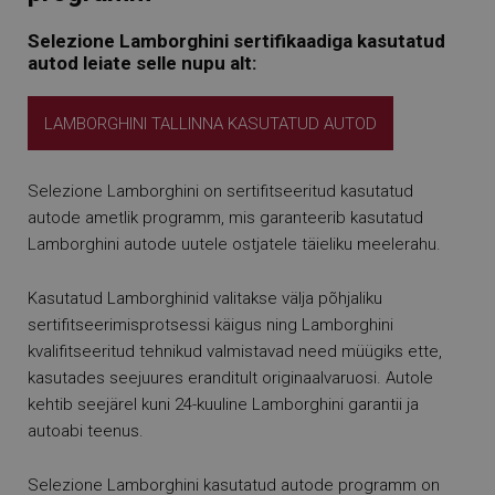
Selezione Lamborghini sertifikaadiga kasutatud
autod leiate selle nupu alt:
LAMBORGHINI TALLINNA KASUTATUD AUTOD
Selezione Lamborghini on sertifitseeritud kasutatud
autode ametlik programm, mis garanteerib kasutatud
Lamborghini autode uutele ostjatele täieliku meelerahu.
Kasutatud Lamborghinid valitakse välja põhjaliku
sertifitseerimisprotsessi käigus ning Lamborghini
kvalifitseeritud tehnikud valmistavad need müügiks ette,
kasutades seejuures eranditult originaalvaruosi. Autole
kehtib seejärel kuni 24-kuuline Lamborghini garantii ja
autoabi teenus.
Selezione Lamborghini kasutatud autode programm on