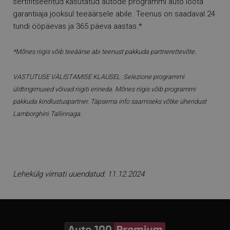
sertifitseeritud kasutatud autode programmi auto loota
garantiiaja jooksul teeäärsele abile. Teenus on saadaval 24
tundi ööpäevas ja 365 päeva aastas.*
*Mõnes riigis võib teeäärse abi teenust pakkuda partnerettevõte.
VASTUTUSE VÄLISTAMISE KLAUSEL: Selezione programmi
üldtingimused võivad riigiti erineda.
Mõnes riigis võib programmi
pakkuda kindlustuspartner. Täpsema info saamiseks võtke ühendust
Lamborghini Tallinnaga.
Lehekülg viimati uuendatud: 11.12.2024