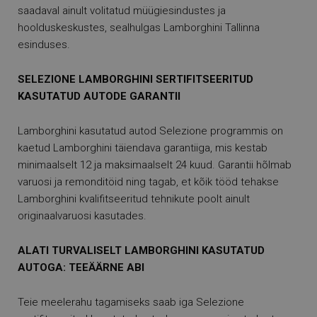
saadaval ainult volitatud müügiesindustes ja
hoolduskeskustes, sealhulgas Lamborghini Tallinna
esinduses.
SELEZIONE LAMBORGHINI SERTIFITSEERITUD
KASUTATUD AUTODE GARANTII
Lamborghini kasutatud autod Selezione programmis on
kaetud Lamborghini täiendava garantiiga, mis kestab
minimaalselt 12 ja maksimaalselt 24 kuud. Garantii hõlmab
varuosi ja remonditöid ning tagab, et kõik tööd tehakse
Lamborghini kvalifitseeritud tehnikute poolt ainult
originaalvaruosi kasutades.
ALATI TURVALISELT LAMBORGHINI KASUTATUD
AUTOGA: TEEÄÄRNE ABI
Teie meelerahu tagamiseks saab iga Selezione