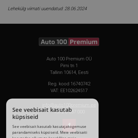
Lehekülg viimati uuendatud: 28.06.2024
Auto 100 Premium OÜ
Pirni tn 1
Tallinn 10614, Eesti
Reg. kood 16740742
VAT: EE102624517
info@auto100premium.ee
See veebisait kasutab
+372 6 837 000
küpsiseid

See veebisait kasutab kasutajakogemuse
parandamiseks küpsiseid. Meie veebisaiti