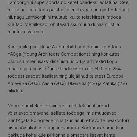
Lamborghini supersportauto keret osadeks jaotatuna. See,
millisena kunstiteos paistab, oleneb vaatenurgast – täpselt
nii, nagu Lamborghini muutub, kui ta teist kiiresti mööda
kihutab. Metallosad rõhutavad skulptuuri dünaamilist ja
muutuvat välimust.
Konkursile pani aluse Automobili Lamborghini koostöös
YACga (Young Architects Competitions) ning konkurss
osutus ülimenukaks: disainistuudiod ja arhitektid kogu
maailmast esitasid žüriile hindamiseks üle 500 töö. 25%
töödest saadeti Itaaliast ning ülejäänud teistest Euroopa,
Ameerika (20%), Aasia (20%), Okeaania (4%) ja Aafrika (2%)
riikidest.
Noored arhitektid, disainerid ja arhitektuuribürood
võistlevad omavahel selliste töödega, mis muudavad
Sant’Agata Bolognese linna (kus asub ettevõtte peakontor)
sissesõidukohad pilkupüüdvamaks. Konkursi eesmärk on
pakkuda kohalikule piirkonnale omapära lisavat kahte