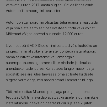
väravate juurde 2017. aasta sügisel. Selles linnas asub
Automobili Lamborghini peakorter.
Automobili Lamborghini otsustas teha erandi ja kuulutada
välja osalejate äärmiselt hea kvaliteedi tõttu kaks võitjat.
Mõlemad võitjad saavad auhinnaks 12 000 eurot.
Livornost pärit ACQ Studio tiimi esitatud võistlustööks on
pinges, minimalistlike ja teravate joontega installatsioon:
sama stilistikat kasutatakse ka Lamborghini
supersportautode geomeetriliste pindade ja detailide
ühenduskohtade juures. Kunstiteos tungib maapinda ja
sööstab seejärel üles taevasse oma stiilsete kuldsete
sirgete vormidega, mis meenutavad Lamborghini logo.
Töö, mille esitas Milanost pärit, aga praegu Londonis
tegutsev 0.9 tiim, avaldab austust kiirusele ja dünaamikale.
Installatsiooni ideeks on peatatud kiirus ja see kujutab