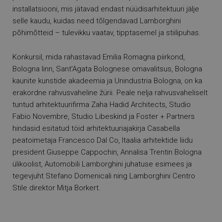
installatsiooni, mis jätavad endast nüüdisarhitektuuri jälje
selle kaudu, kuidas need tõlgendavad Lamborghini
põhimõtteid – tulevikku vaatav, tipptasemel ja stiilipuhas.
Konkursil, mida rahastavad Emilia Romagna piirkond,
Bologna linn, Sant’Agata Bolognese omavalitsus, Bologna
kaunite kunstide akadeemia ja Unindustria Bologna, on ka
erakordne rahvusvaheline žürii. Peale nelja rahvusvaheliselt
tuntud arhitektuurifirma Zaha Hadid Architects, Studio
Fabio Novembre, Studio Libeskind ja Foster + Partners
hindasid esitatud töid arhitektuuriajakirja Casabella
peatoimetaja Francesco Dal Co, Itaalia arhitektide liidu
president Giuseppe Cappochin, Annalisa Trentin Bologna
ülikoolist, Automobili Lamborghini juhatuse esimees ja
tegevjuht Stefano Domenicali ning Lamborghini Centro
Stile direktor Mitja Borkert.