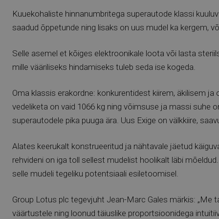
Kuuekohaliste hinnanumbritega superautode klassi kuuluva
saadud õppetunde ning lisaks on uus mudel ka kergem, 
Selle asemel et kõiges elektroonikale loota või lasta ste
mille vääriliseks hindamiseks tuleb seda ise kogeda.
Oma klassis erakordne: konkurentidest kiirem, äkilisem j
vedeliketa on vaid 1066 kg ning võimsuse ja massi suhe o
superautodele pika puuga ära. Uus Exige on välkkiire, saavut
Alates keerukalt konstrueeritud ja nähtavale jäetud käigu
rehvideni on iga toll sellest mudelist hoolikalt läbi mõeld
selle mudeli tegeliku potentsiaali esiletoomisel.
Group Lotus plc tegevjuht Jean-Marc Gales märkis: „Me t
väärtustele ning loonud täiuslike proportsioonidega intui