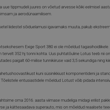
 uue tippmudeli juures on võetud arvesse kõiki eelmisel aast
võimsam ja aerodünaamilisem.
riilsetel liidestel sõiduelamusi igavamaks muuta, pakub ekstr
a otsekohesem Exige Sport 380 ei ole mõeldud tagasihoidlikel
n tervelt 352 hj tonni kohta. Uus puhtatõuline Lotus teeb ni
ades paigalt 60-miilise tunnikiiruse vaid 3,5 sekundiga ning kiir
vahetushoovastikust kuni süsinikkiust komponentideni ja stan
ud. Tõelistele entusiastidele mõeldud Lotust võib pidada intensi
ahtsime oma 2016. aasta viimase mudeliga midagi erilist pak
tiivse ja kättesaadava superauto, mis on mõeldud reaalsete t