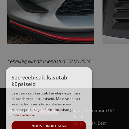
Lehekülg viimati uuendatud: 28.06.2024
See veebisait kasutab
küpsiseid
See veebisait kasutab kasutajakogemuse
parandamiseks küpsiseid. Meie veebisaiti
kasutades nõustute kooskõlas meie
küpsisepoliitikaga kõikide küpsistega.
Auto 100 Premium OÜ
Rohkem teavet
Pirni tn 1
Tallinn 10614, Eesti
NÕUSTUN KÕIGIGA