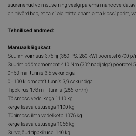
suurenenud võimsuse ning veelgi parema manööverdatavu
on niivõrd hea, et ta ei ole mitte enam oma klassi parim, v
Tehnilised andmed:
Manuaalkäigukast
Suurim võimsus 375 hj (380 PS, 280 kW) pööretel 6700 p
Suurim pöördemoment 410 Nm (302 naeljalga) pööretel 
0–60 miili tunnis 3,5 sekundiga
0–100 kilomeetrit tunnis 3,9 sekundiga
Tippkiirus 178 miili tunnis (286 km/h)
Täismass vedelikega 1110 kg
kerge lisavarustusega 1100 kg
Tühimass ilma vedeliketa 1076 kg
kerge lisavarustusega 1066 kg
Survejõud tippkiirusel 140 kg