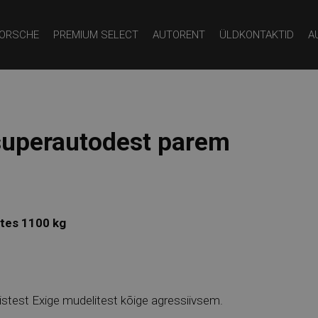
ORSCHE
PREMIUM SELECT
AUTORENT
ÜLDKONTAKTID
A
 superautodest parem
ates 1100 kg
nistest Exige mudelitest kõige agressiivsem.