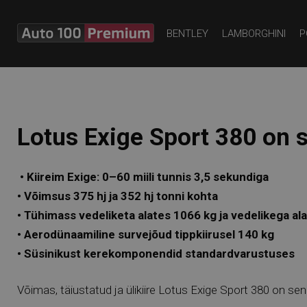
BENTLEY
LAMBORGHINI
P
Lotus Exige Sport 380 on
• Kiireim Exige: 0–60 miili tunnis 3,5 sekundiga
• Võimsus 375 hj ja 352 hj tonni kohta
• Tühimass vedeliketa alates 1066 kg ja vedelikega al
• Aerodünaamiline survejõud tippkiirusel 140 kg
• Süsinikust kerekomponendid standardvarustuses
Võimas, täiustatud ja ülikiire Lotus Exige Sport 380 on se