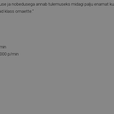
se ja nobedusega annab tulemuseks midagi palju enamat kui 
aid klass omaette.“
/min
5000 p/min