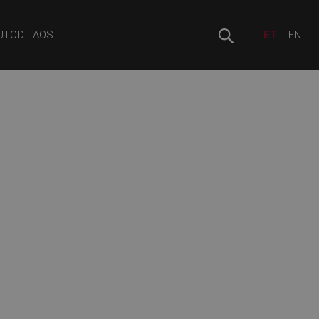
UTOD LAOS
ET
EN