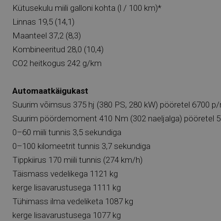
Kütusekulu miili galloni kohta (l / 100 km)*
Linnas 19,5 (14,1)
Maanteel 37,2 (8,3)
Kombineeritud 28,0 (10,4)
CO2 heitkogus 242 g/km
Automaatkäigukast
Suurim võimsus 375 hj (380 PS, 280 kW) pööretel 6700 p
Suurim pöördemoment 410 Nm (302 naeljalga) pööretel 
0–60 miili tunnis 3,5 sekundiga
0–100 kilomeetrit tunnis 3,7 sekundiga
Tippkiirus 170 miili tunnis (274 km/h)
Täismass vedelikega 1121 kg
kerge lisavarustusega 1111 kg
Tühimass ilma vedeliketa 1087 kg
kerge lisavarustusega 1077 kg