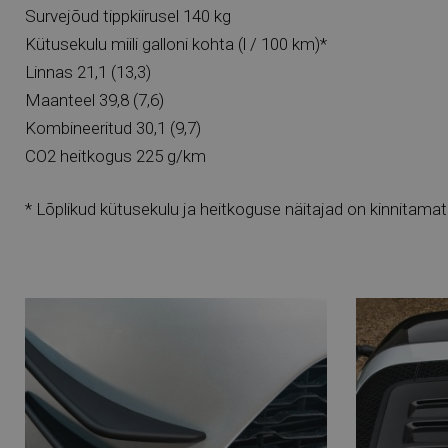
Survejõud tippkiirusel 140 kg
Kütusekulu miili galloni kohta (l / 100 km)*
Linnas 21,1 (13,3)
Maanteel 39,8 (7,6)
Kombineeritud 30,1 (9,7)
CO2 heitkogus 225 g/km
* Lõplikud kütusekulu ja heitkoguse näitajad on kinnitamat