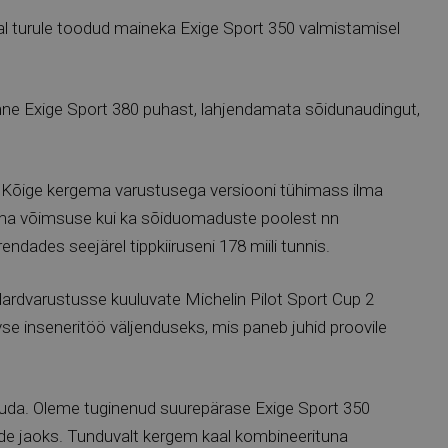
al turule toodud maineka Exige Sport 350 valmistamisel
eemne Exige Sport 380 puhast, lahjendamata sõidunaudingut,
e. Kõige kergema varustusega versiooni tühimass ilma
i oma võimsuse kui ka sõiduomaduste poolest nn
endades seejärel tippkiiruseni 178 miili tunnis.
dardvarustusse kuuluvate Michelin Pilot Sport Cup 2
ivse inseneritöö väljenduseks, mis paneb juhid proovile
kuda. Oleme tuginenud suurepärase Exige Sport 350
eede jaoks. Tunduvalt kergem kaal kombineerituna