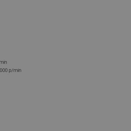
/min
5000 p/min