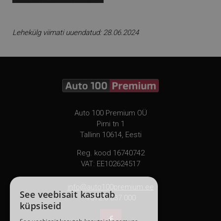
Lehekülg viimati uuendatud: 28.06.2024
Auto 100 Premium OÜ
Pirni tn 1
Tallinn 10614, Eesti
Reg. kood 16740742
VAT: EE102624517
info@auto100premium.ee
See veebisait kasutab
+372 6 837 000
küpsiseid
