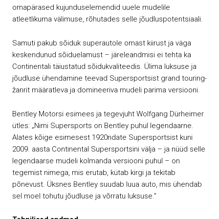
omapärased kujunduselemendid uuele mudelile
atleetlikuma välimuse, rõhutades selle jõudluspotentsiaali.
Samuti pakub sõiduk superautole omast kiirust ja väga
keskendunud sõiduelamust – järeleandmisi ei tehta ka
Continentali täiustatud sõidukvaliteedis. Ülima luksuse ja
jõudluse ühendamine teevad Supersportsist grand touring-
žanrit määratleva ja domineeriva mudeli parima versiooni.
Bentley Motorsi esimees ja tegevjuht Wolfgang Dürheimer
ütles: „Nimi Supersports on Bentley puhul legendaarne.
Alates kõige esimesest 1920ndate Supersportsist kuni
2009. aasta Continental Supersportsini välja – ja nüüd selle
legendaarse mudeli kolmanda versiooni puhul – on
tegemist nimega, mis erutab, kütab kirgi ja tekitab
põnevust. Üksnes Bentley suudab luua auto, mis ühendab
sel moel tohutu jõudluse ja võrratu luksuse.”