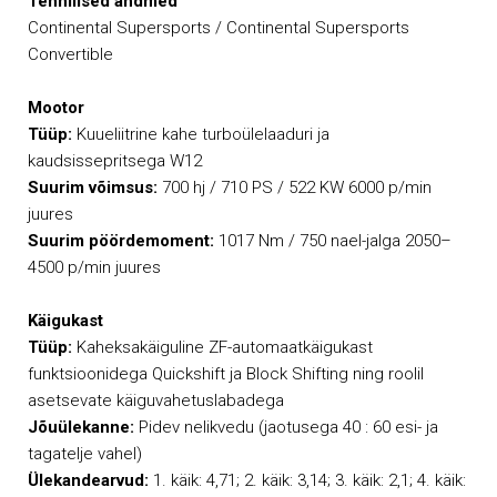
Tehnilised andmed
Continental Supersports / Continental Supersports
Convertible
Mootor
Tüüp:
Kuueliitrine kahe turboülelaaduri ja
kaudsissepritsega W12
Suurim võimsus:
700 hj / 710 PS / 522 KW 6000 p/min
juures
Suurim pöördemoment:
1017 Nm / 750 nael-jalga 2050–
4500 p/min juures
Käigukast
Tüüp:
Kaheksakäiguline ZF-automaatkäigukast
funktsioonidega Quickshift ja Block Shifting ning roolil
asetsevate käiguvahetuslabadega
Jõuülekanne:
Pidev nelikvedu (jaotusega 40 : 60 esi- ja
tagatelje vahel)
Ülekandearvud:
1. käik: 4,71; 2. käik: 3,14; 3. käik: 2,1; 4. käik: