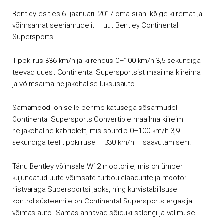
Bentley esitles 6. jaanuaril 2017 oma siiani kõige kiiremat ja
võimsamat seeriamudelit – uut Bentley Continental
Supersportsi.
Tippkiirus 336 km/h ja kiirendus 0–100 km/h 3,5 sekundiga
teevad uuest Continental Supersportsist maailma kiireima
ja võimsaima neljakohalise luksusauto.
Samamoodi on selle pehme katusega sõsarmudel
Continental Supersports Convertible maailma kiireim
neljakohaline kabriolett, mis spurdib 0–100 km/h 3,9
sekundiga teel tippkiiruse – 330 km/h – saavutamiseni.
Tänu Bentley võimsale W12 mootorile, mis on ümber
kujundatud uute võimsate turboülelaadurite ja mootori
riistvaraga Supersportsi jaoks, ning kurvistabiilsuse
kontrollsüsteemile on Continental Supersports ergas ja
võimas auto. Samas annavad sõiduki salongi ja välimuse