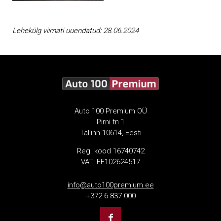
Lehekülg viimati uuendatud: 28.06.2024
Auto 100 Premium OÜ
Pirni tn 1
Tallinn 10614, Eesti
Reg. kood 16740742
VAT: EE102624517
info@auto100premium.ee
+372 6 837 000
