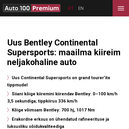
ET
EN
Uus Bentley Continental
Supersports: maailma kiireim
neljakohaline auto
Uus Continental Supersports on grand tourer’ite
tippmudel
Siiani kõige kiiremini kiirendav Bentley: 0–100 km/h
3,5 sekundiga; tippkiirus 336 km/h
Kõige võimsam Bentley: 700 hj, 1017 Nm
Erakordne erksus on ühendatud rafineerituse ja
luksusliku sõidukvaliteediga