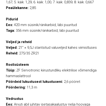
1,67; 5. käik: 1,29; 6. käik: 1,00; 7. käik: 0,839; 8. käik: 0,667
Peaülekanne:
2,85
Pidurid
Ees:
420 mm süsinik/ränikarbiid, läbi puuritud
Taga:
356 mm süsinik/ränikarbiid, läbi puuritud
Veljed ja rehvid
Veljed:
21" × 9,5J stantsitud valuveljed kahes viimistluses
Rehvid:
275/35 ZR21
Roolisüsteem
Tüüp:
ZF Servotronic kiirustundliku elektrilise võimendiga
hammaslattrool
Pöördeid lukustusest lukustuseni:
2,6 pööret
Pöördering:
11,3 m
Vedrustus
Ees:
Arvuti abil juhitav isetasakaalustuv nelja hoovaga