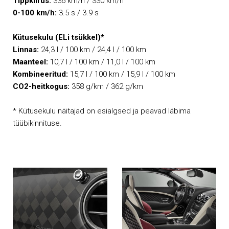
Tippkiirus:
336 km/h / 330 km/h
0-100 km/h:
3.5 s / 3.9 s
Kütusekulu (ELi tsükkel)*
Linnas:
24,3 l / 100 km / 24,4 l / 100 km
Maanteel:
10,7 l / 100 km / 11,0 l / 100 km
Kombineeritud:
15,7 l / 100 km / 15,9 l / 100 km
CO2-heitkogus:
358 g/km / 362 g/km
* Kütusekulu näitajad on esialgsed ja peavad läbima
tüübikinnituse.