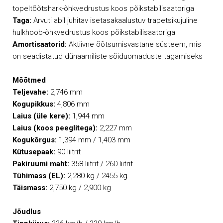
topeltõõtshark-õhkvedrustus koos põikstabilisaatoriga
Taga:
Arvuti abil juhitav isetasakaalustuv trapetsikujuline
hulkhoob-õhkvedrustus koos põikstabilisaatoriga
Amortisaatorid:
Aktiivne õõtsumisvastane süsteem, mis
on seadistatud dünaamiliste sõiduomaduste tagamiseks
Mõõtmed
Teljevahe:
2,746 mm
Kogupikkus:
4,806 mm
Laius (üle kere):
1,944 mm
Laius (koos peeglitega):
2,227 mm
Kogukõrgus:
1,394 mm / 1,403 mm
Kütusepaak:
90 liitrit
Pakiruumi maht:
358 liitrit / 260 liitrit
Tühimass (EL):
2,280 kg / 2455 kg
Täismass:
2,750 kg / 2,900 kg
Jõudlus