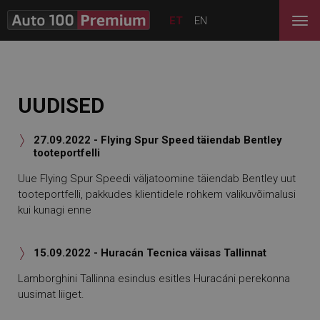
ET
EN
UUDISED
27.09.2022 - Flying Spur Speed täiendab Bentley

tooteportfelli
Uue Flying Spur Speedi väljatoomine täiendab Bentley uut
tooteportfelli, pakkudes klientidele rohkem valikuvõimalusi
kui kunagi enne
15.09.2022 - Huracán Tecnica väisas Tallinnat

Lamborghini Tallinna esindus esitles Huracáni perekonna
uusimat liiget.