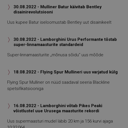
30.08.2022 - Mulliner Batur käivitab Bentley

disainirevolutsiooni
Uus kupee Batur iseloomustab Bentley uut disainikeelt
30.08.2022 - Lamborghini Urus Performante tõstab

super-linnamaasturite standardeid
Super-linnamaasturite „mõnusa sõidu“ uus mõõde
18.08.2022 - Flying Spur Mullineri uus varjatud külg

Flying Spur Mulliner on nüüd saadaval seeria Blackline
spetsifikatsiooniga
16.08.2022 - Lamborghini võtab Pikes Peaki

võistlustel uue Urusega maasturite rekordi
Uus supermaasturi mudel läbib 20 km ja 156 kurvi ajaga
10:32,064.