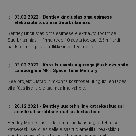
03.02.2022 - Bentley kindlustas oma esimese

elektriauto tootmise Suurbritannias
Bentley kindlustas oma esimese elektriauto tootmise
Suurbritannias – firma teeb 10 aasta jooksul 2,5 miljardit
naelsterlingit jätkusuutlikke investeeringuid
03.02.2022 - Koos kuuaasta algusega jõuab oksjonile

Lamborghini NFT Space Time Memory
See projekt ülistab inimkonna kosmoseuuringuid, ehitades
silla füüsilise ja digitaalmaailma vahele.
20.12.2021 - Bentley uus tehniline katsekeskus sai

ametlikult sertifitseeritud ja alustas tööd
Bentley Motors lasi käiku oma uue kaasaegse tehnilise
katsekeskuse, olles sellele saanud ametliku heakskiidu