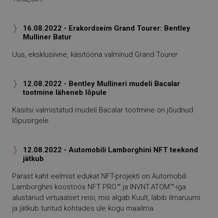
16.08.2022 - Erakordseim Grand Tourer: Bentley

Mulliner Batur
Uus, eksklusiivne, käsitööna valminud Grand Tourer
12.08.2022 - Bentley Mullineri mudeli Bacalar

tootmine läheneb lõpule
Käsitsi valmistatud mudeli Bacalar tootmine on jõudnud
lõpusirgele
12.08.2022 - Automobili Lamborghini NFT teekond

jätkub
Pärast kaht eelmist edukat NFT-projekti on Automobili
Lamborghini koostöös NFT PRO™ ja INVNT.ATOM™-iga
alustanud virtuaalset reisi, mis algab Kuult, läbib ilmaruumi
ja jätkub tuntud kohtades üle kogu maailma.