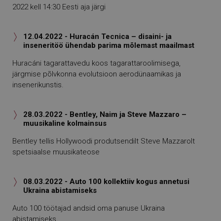
2022 kell 14:30 Eesti aja järgi
12.04.2022 - Huracán Tecnica – disaini- ja

inseneritöö ühendab parima mõlemast maailmast
Huracáni tagarattavedu koos tagarattaroolimisega,
järgmise põlvkonna evolutsioon aerodünaamikas ja
insenerikunstis.
28.03.2022 - Bentley, Naim ja Steve Mazzaro –

muusikaline kolmainsus
Bentley tellis Hollywoodi produtsendilt Steve Mazzarolt
spetsiaalse muusikateose
08.03.2022 - Auto 100 kollektiiv kogus annetusi

Ukraina abistamiseks
Auto 100 töötajad andsid oma panuse Ukraina
abistamiseks.