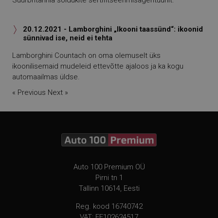
Suurbritannia sõidukite sertifitseerimisagentuurilt.
20.12.2021 - Lamborghini „Ikooni taassünd“: ikoonid

sünnivad ise, neid ei tehta
Lamborghini Countach on oma olemuselt üks
ikoonilisemaid mudeleid ettevõtte ajaloos ja ka kogu
automaailmas üldse.
« Previous
Next »
Auto 100 Premium OÜ
Pirni tn 1
Tallinn 10614, Eesti
Reg. kood 16740742
VAT: EE102624517