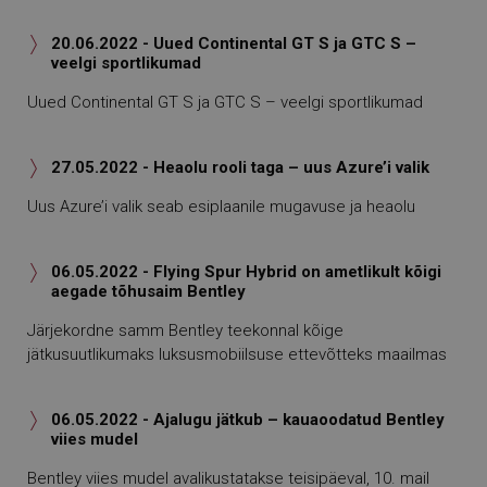
20.06.2022 - Uued Continental GT S ja GTC S –

veelgi sportlikumad
Uued Continental GT S ja GTC S – veelgi sportlikumad
27.05.2022 - Heaolu rooli taga – uus Azure’i valik

Uus Azure’i valik seab esiplaanile mugavuse ja heaolu
06.05.2022 - Flying Spur Hybrid on ametlikult kõigi

aegade tõhusaim Bentley
Järjekordne samm Bentley teekonnal kõige
jätkusuutlikumaks luksusmobiilsuse ettevõtteks maailmas
06.05.2022 - Ajalugu jätkub – kauaoodatud Bentley

viies mudel
Bentley viies mudel avalikustatakse teisipäeval, 10. mail