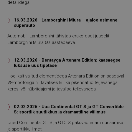
detailidega
16.03.2026 - Lamborghini Miura – ajaloo esimene

superauto
Automobili Lamborghini tähistab erakordset juubelit –
Lamborghini Miura 60. aastapäeva.
12.03.2026 - Bentayga Artenara Edition: kaasaegse

luksuse uus tipptase
Hoolikalt valitud elementidega Artenara Edition on saadaval
V8-mootoriga nii tavalises kui ka pikendatud teljevahega
keres, või hübriidajami ja tavalise teljevahega
02.02.2026 - Uus Continental GT S ja GT Convertible

S: sportlik suutlikkus ja dramaatiline välimus
Uued Continental GT S ja GTC S pakuvad enam dünaamikat
ja sportlikku ilmet.