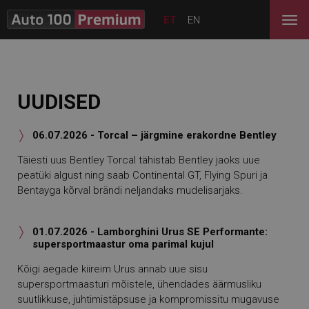
ET
EN
UUDISED
06.07.2026 - Torcal – järgmine erakordne Bentley

Täiesti uus Bentley Torcal tähistab Bentley jaoks uue
peatüki algust ning saab Continental GT, Flying Spuri ja
Bentayga kõrval brändi neljandaks mudelisarjaks.
01.07.2026 - Lamborghini Urus SE Performante:

supersportmaastur oma parimal kujul
Kõigi aegade kiireim Urus annab uue sisu
supersportmaasturi mõistele, ühendades äärmusliku
suutlikkuse, juhtimistäpsuse ja kompromissitu mugavuse