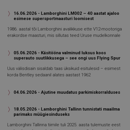
16.06.2026 - Lamborghini LM002 – 40 aastat ajaloo

esimese supersportmaasturi loomisest
1986. aastal tõi Lamborghini avalikkuse ette V12-mootoriga
erakordse maasturi, mis sillutas teed Uruse mudelkonnale
05.06.2026 - Käsitööna valminud luksus koos

superauto suutlikkusega – see ongi uus Flying Spur
Uus välisdisain sisaldab taas üksikuid esitulesid – esimest
korda Bentley sedaanil alates aastast 1962
04.06.2026 - Ajutine muudatus parkimiskorralduses

18.05.2026 - Lamborghini Tallinn tunnistati maailma

parimaks müügiesinduseks
Lamborghini Tallinna tiimile tuli 2025. aasta tulemuste eest