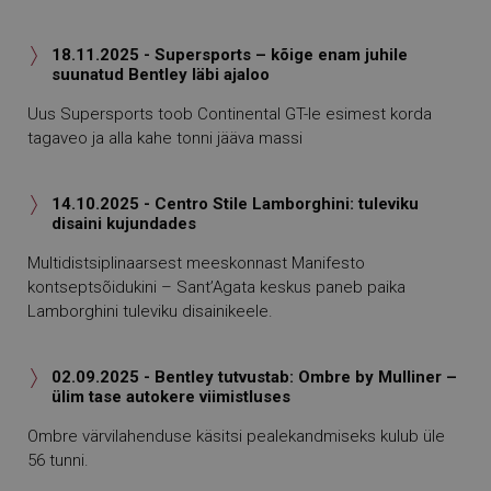
18.11.2025 - Supersports – kõige enam juhile

suunatud Bentley läbi ajaloo
Uus Supersports toob Continental GT-le esimest korda
tagaveo ja alla kahe tonni jääva massi
14.10.2025 - Centro Stile Lamborghini: tuleviku

disaini kujundades
Multidistsiplinaarsest meeskonnast Manifesto
kontseptsõidukini – Sant’Agata keskus paneb paika
Lamborghini tuleviku disainikeele.
02.09.2025 - Bentley tutvustab: Ombre by Mulliner –

ülim tase autokere viimistluses
Ombre värvilahenduse käsitsi pealekandmiseks kulub üle
56 tunni.