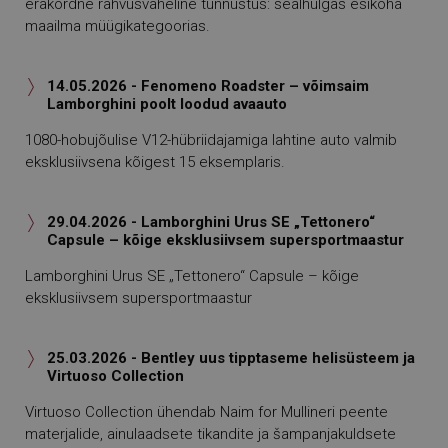
erakordne rahvusvaheline tunnustus: sealhulgas esikoha
maailma müügikategoorias.
14.05.2026 - Fenomeno Roadster – võimsaim

Lamborghini poolt loodud avaauto
1080-hobujõulise V12-hübriidajamiga lahtine auto valmib
eksklusiivsena kõigest 15 eksemplaris.
29.04.2026 - Lamborghini Urus SE „Tettonero“

Capsule – kõige eksklusiivsem supersportmaastur
Lamborghini Urus SE „Tettonero“ Capsule – kõige
eksklusiivsem supersportmaastur
25.03.2026 - Bentley uus tipptaseme helisüsteem ja

Virtuoso Collection
Virtuoso Collection ühendab Naim for Mullineri peente
materjalide, ainulaadsete tikandite ja šampanjakuldsete