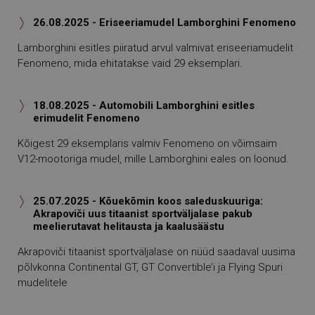
26.08.2025 - Eriseeriamudel Lamborghini Fenomeno

Lamborghini esitles piiratud arvul valmivat eriseeriamudelit
Fenomeno, mida ehitatakse vaid 29 eksemplari.
18.08.2025 - Automobili Lamborghini esitles

erimudelit Fenomeno
Kõigest 29 eksemplaris valmiv Fenomeno on võimsaim
V12-mootoriga mudel, mille Lamborghini eales on loonud.
25.07.2025 - Kõuekõmin koos saleduskuuriga:

Akrapoviči uus titaanist sportväljalase pakub
meelierutavat helitausta ja kaalusäästu
Akrapoviči titaanist sportväljalase on nüüd saadaval uusima
põlvkonna Continental GT, GT Convertible’i ja Flying Spuri
mudelitele