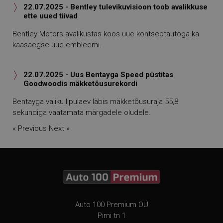
22.07.2025 - Bentley tulevikuvisioon toob avalikkuse

ette uued tiivad
Bentley Motors avalikustas koos uue kontseptautoga ka
kaasaegse uue embleemi.
22.07.2025 - Uus Bentayga Speed püstitas

Goodwoodis mäkketõusurekordi
Bentayga valiku lipulaev läbis mäkketõusuraja 55,8
sekundiga vaatamata märgadele oludele.
« Previous
Next »
Auto 100 Premium OÜ
Pirni tn 1