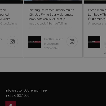
ghini
Teistsugune vaatenurk võib muuta
Goood mornin
perfect
kõik. Uus Flying Spur – ületamatu
Lambos ♥️ Tha
Revuelto
kombinatsioon jõudlusest ja
😏 #lamborgh
ütusekulu ja
mugavusest. #BentleyTallinn
#hypercars 
ne kütusekulu
#FlyingSpur #Azure EU27 riikide
 keskmine
kütusekulu ja heitkoguste andmed on
/100 km
EU tüübikinnituse faasis.
ni
Bentley Tallinn
L
ineeritud CO2
Instagram
T
LTP).
22.04.2025
I
2
info@auto100premium.ee
+372 6 837 000
