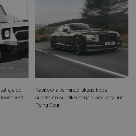
at ajaloo
Käsitööna valminud luksus koos
 loomisest
superauto suutlikkusega – see ongi uus
Flying Spur