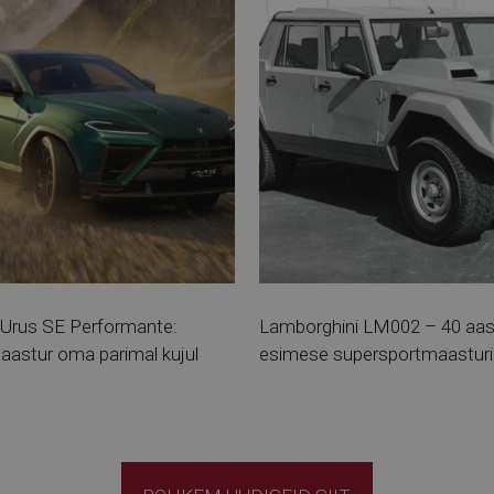
 Urus SE Performante:
Lamborghini LM002 – 40 aast
astur oma parimal kujul
esimese supersportmaasturi