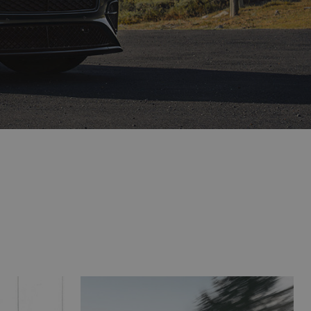
Uus Porsche 911
Uus Urus SE Performante